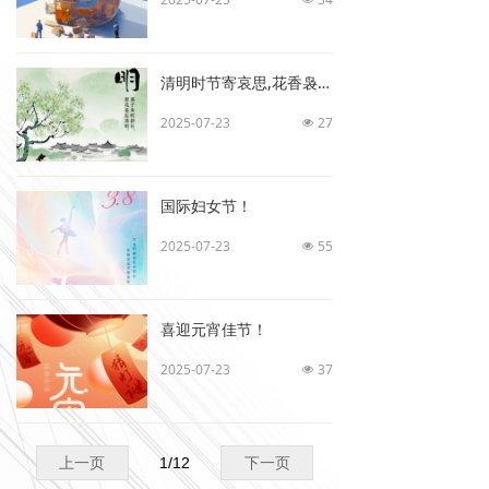
清明时节寄哀思,花香袅袅故人知
2025-07-23
27
넶
国际妇女节！
2025-07-23
55
넶
喜迎元宵佳节！
2025-07-23
37
넶
上一页
1
/
12
下一页