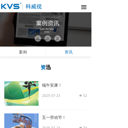
끀
案例
资讯
资
迅
端午安康！
2025-07-23
52
넶
五一劳动节！
2025-07-23
34
넶