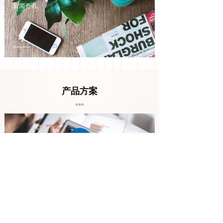
新闻资讯
녒
产品方案
ꂕ
ꄈ
资料下载
ꂉ