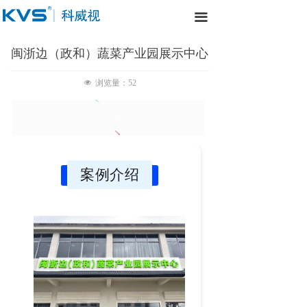
끀
闽浙边（政和）蔬菜产业园展示中心
넶
浏览量：
52
案例介绍