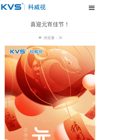
끀
喜迎元宵佳节！
넶
浏览量：
36