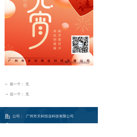
前一个：
无
ꂃ
后一个：
无
ꁹ
公司：
广州市天科恒业科技有限公司
地址：
广州市黄埔区黄埔东路4322号401房号
传真：
020-38559406