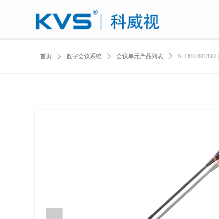
首页
ꄲ
数字会议系统
ꄲ
会议单元产品列表
ꄲ
K-FMU801/8