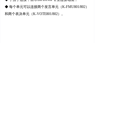
◆ 每个单元可以连接两个发言单元（K-FMU801/802）
和两个表决单元（K-VOTE801/802）。
公司：
广州市天科恒业科技有限公司
地址：
广州市黄埔区黄埔东路4322号401房号
传真：
020-38559406
邮箱：
tenco@kvs-sz.com
电话：
020-3855 9455
手机：
400-066-3006
微信公众号
版权所有 © 
广州市天科恒业科技有限公司