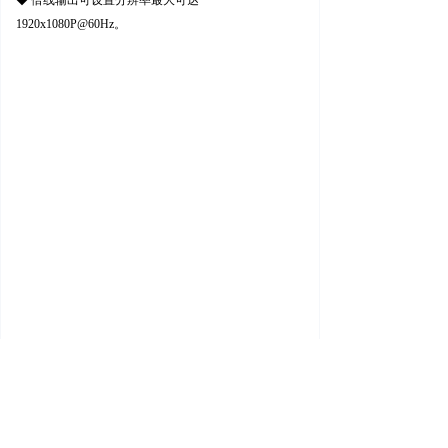
◆ 倍线输出可设置分辨率最大可达
1920x1080P@60Hz。